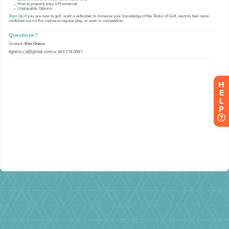
H
E
L
P